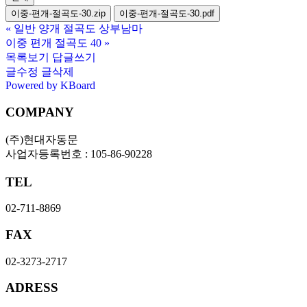
이중-편개-절곡도-30.zip
이중-편개-절곡도-30.pdf
«
일반 양개 절곡도 상부남마
이중 편개 절곡도 40
»
목록보기
답글쓰기
글수정
글삭제
Powered by KBoard
COMPANY
(주)현대자동문
사업자등록번호 : 105-86-90228
TEL
02-711-8869
FAX
02-3273-2717
ADRESS